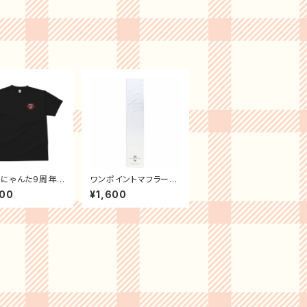
にゃんた9周年
ワンポイントマフラータ
シャツ
オル
000
¥1,600