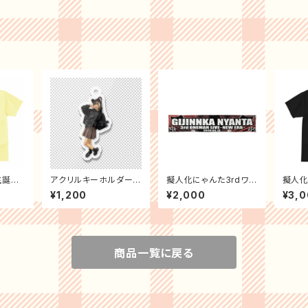
生誕T
アクリルキーホルダー
擬人化にゃんた3rdワン
擬人化
【私服】
マンタオル
記念T
¥1,200
¥2,000
¥3,
商品一覧に戻る